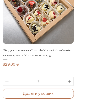
“Ягідне чаювання” — Набір чай бомбонів
Полуниця в шоколад
та цукерки з білого шоколаду
подарунковий набір,
Ціна
Ціна
829,00 ₴
1 099,00 ₴
Додати у кошик