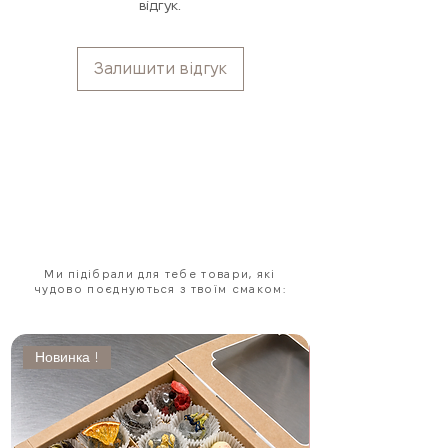
відгук.
доставкою за наш рахунок або
повернемо кошти.
Ви нічим не
ризикуєте — ми все беремо на себе.
Залишити відгук
Ми підібрали для тебе товари, які
чудово поєднуються з твоїм смаком:
Новинка !