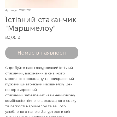
Артикул: 290520
Їстівний стаканчик
"Маршмелоу"
Ціна
83,05 ₴
Немає в наявності
Спробуйте наш глазурований їстівний
стаканчик, виконаний зі смачного
молочного шоколаду та прикрашений
пухкими шматочками маршмелоу. Цей
неперевершений
стаканчик забезпечить вам неймовірну
комбінацію ніжного шоколадного смаку
та легкості маршмелоу та вашого
улюбленого напою. Зануртеся в світ
смаку з Lvivski Kraftovi Bombony!