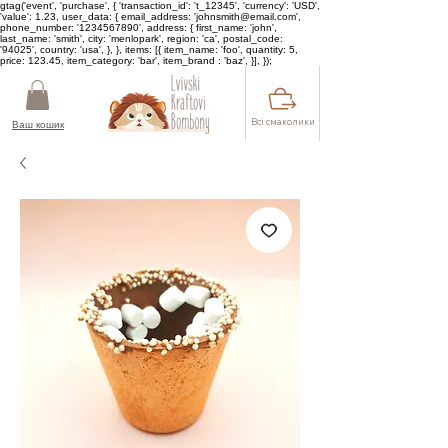
gtag('event', 'purchase', { 'transaction_id': 't_12345', 'currency': 'USD',
'value': 1.23, user_data: { email_address: 'johnsmith@email.com',
phone_number: '1234567890', address: { first_name: 'john',
last_name: 'smith', city: 'menlopark', region: 'ca', postal_code:
'94025', country: 'usa', }, }, items: [{ item_name: 'foo', quantity: 5,
price: 123.45, item_category: 'bar', item_brand : 'baz', }], });
Всі смаколики
Ваш кошик