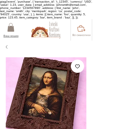
gtag('event', 'purchase', { 'transaction_id': 't_12345', 'currency': 'USD',
'value': 1.23, user_data: { email_address: 'johnsmith@email.com',
phone_number: '1234567890', address: { first_name: 'john',
last_name: 'smith', city: 'menlopark', region: 'ca', postal_code:
'94025', country: 'usa', }, }, items: [{ item_name: 'foo', quantity: 5,
price: 123.45, item_category: 'bar', item_brand : 'baz', }], });
Всі смаколики
Ваш кошик