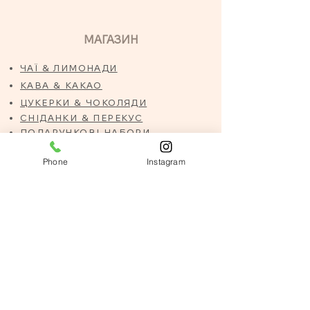
МАГАЗИН
ЧАЇ & ЛИМОНАДИ
КАВА & КАКАО
ЦУКЕРКИ & ЧОКОЛЯДИ
СНІДАНКИ & ПЕРЕКУС
ПОДАРУНКОВІ НАБОРИ
КОРПОРАТИВНІ ПОДАРУНКИ
Phone
Instagram
Корпоративні подарукни
Забронювати солодощі
ДОПОМОГА
ПОЛОЖЕННЯ & УМОВИ
ДОСТАВКА & ПОВЕРНЕННЯ