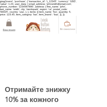
gtag('event', 'purchase', { 'transaction_id': 't_12345', 'currency': 'USD',
'value': 1.23, user_data: { email_address: 'johnsmith@email.com',
phone_number: '1234567890', address: { first_name: 'john',
last_name: 'smith', city: 'menlopark', region: 'ca', postal_code:
'94025', country: 'usa', }, }, items: [{ item_name: 'foo', quantity: 5,
price: 123.45, item_category: 'bar', item_brand : 'baz', }], });
Всі смаколики
Ваш кошик
Отримайте знижку
10% за кожного