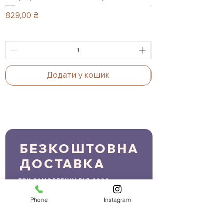
Ціна
Ціна
829,00 ₴
1 099,00 ₴
Додати у кошик
БЕЗКОШТОВНА
ДОСТАВКА
ПРИ ЗАМОВЛЕННІ ВІД 2000 грн.
Phone
Instagram