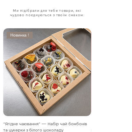
персональний ритуал тепла і затишку
,
створений спеціально для вас.
Ми підібрали для тебе товари, які
чудово поєднуються з твоїм смаком:
Новинка !
“Ягідне чаювання” — Набір чай бомбонів
Полуниця в шоколад
та цукерки з білого шоколаду
подарунковий набір,