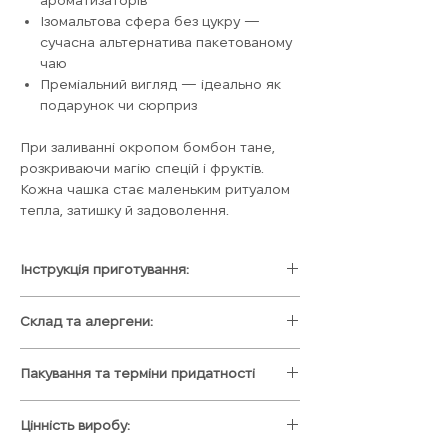
Ізомальтова сфера без цукру —
сучасна альтернатива пакетованому
чаю
Преміальний вигляд — ідеально як
подарунок чи сюрприз
При заливанні окропом бомбон тане,
розкриваючи магію спецій і фруктів.
Кожна чашка стає маленьким ритуалом
тепла, затишку й задоволення.
Інструкція приготування:
Інструкція з куштування:
Склад та алергени:
1) Помістити чай-бомбончик у чашку/
чайник
Склад: трав'яний чай з додаванням
2) Заливати повільно окропом, щоб
Пакування та терміни придатності
лимонної трави та меліси, шматочків
бомбончик лусьнув
яблук та груш, цедри лимона, ягід
Важливо:
Всі солодощі ми виготовляємо
3) Гарненько перемішати та дати
бузини та кореня солодки, сублімована
Цінність виробу:
під замовлення, на протязі 1-2 днів. Щоб
чайочку трішки настоятись
груша, зірочка бадьяну та ароматні