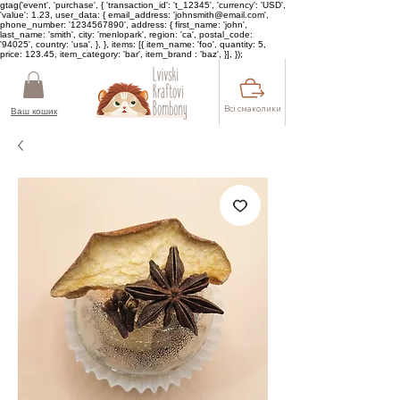
gtag('event', 'purchase', { 'transaction_id': 't_12345', 'currency': 'USD',
'value': 1.23, user_data: { email_address: 'johnsmith@email.com',
phone_number: '1234567890', address: { first_name: 'john',
last_name: 'smith', city: 'menlopark', region: 'ca', postal_code:
'94025', country: 'usa', }, }, items: [{ item_name: 'foo', quantity: 5,
price: 123.45, item_category: 'bar', item_brand : 'baz', }], });
Всі смаколики
Ваш кошик