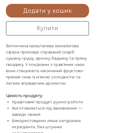
Додати у кошик
Купити
Витончена кришталева ізомальтова
сфера приховує справжній скарб:
сушену грушу, зірочку бадьяну та пряну
гвоздику. У поєднанні з трав’яним чаєм
вони створюють насичений фруктово-
пряний смак із м’якою солодкістю та
легким зігріваючим ароматом.
Цінність продукту:
Крафтовий продукт ручної роботи
Виготовляється під замовлення —
завжди свіжий
Використовуємо лише натуральні
інгредієнти, без штучних
ароматизаторів