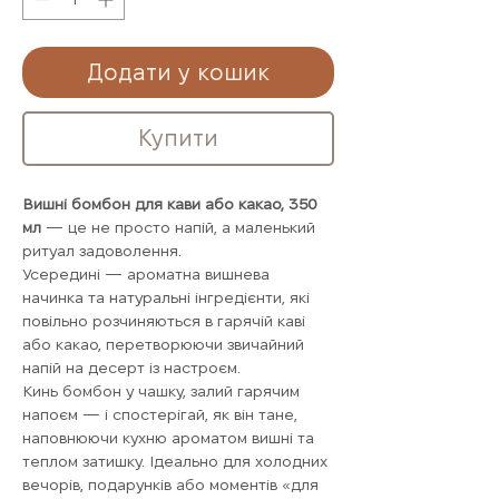
Додати у кошик
Купити
Вишні бомбон для кави або какао, 350
мл
— це не просто напій, а маленький
ритуал задоволення.
Усередині — ароматна вишнева
начинка та натуральні інгредієнти, які
повільно розчиняються в гарячій каві
або какао, перетворюючи звичайний
напій на десерт із настроєм.
Кинь бомбон у чашку, залий гарячим
напоєм — і спостерігай, як він тане,
наповнюючи кухню ароматом вишні та
теплом затишку. Ідеально для холодних
вечорів, подарунків або моментів «для