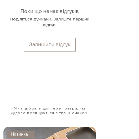
колеги або керівника
безкоштовно відправимо знову з
ранкових ритуалів
доставкою за наш рахунок або
Поки що немає відгуків
затишних моментів
повернемо кошти.
Ви нічим не
Поділіться думками. Залиште перший
солодкого настрою
ризикуєте — ми все беремо на себе.
відгук.
любителів какао
дітей
Залишити відгук
Ми підібрали для тебе товари, які
чудово поєднуються з твоїм смаком:
Новинка !