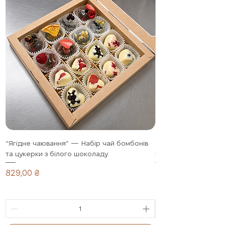
“Ягідне чаювання” — Набір чай бомбонів
Полуниця в шоколад
та цукерки з білого шоколаду
подарунковий набір,
Ціна
Ціна
829,00 ₴
1 099,00 ₴