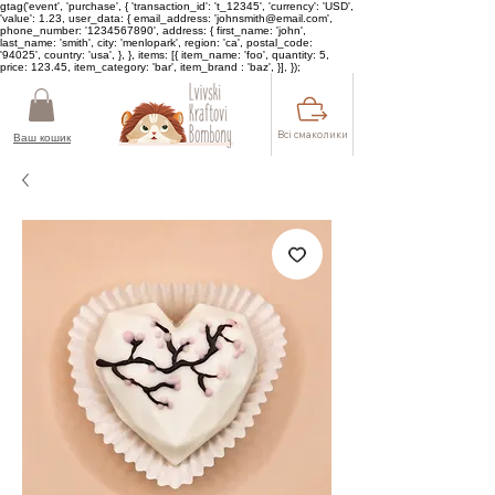
gtag('event', 'purchase', { 'transaction_id': 't_12345', 'currency': 'USD',
'value': 1.23, user_data: { email_address: 'johnsmith@email.com',
phone_number: '1234567890', address: { first_name: 'john',
last_name: 'smith', city: 'menlopark', region: 'ca', postal_code:
'94025', country: 'usa', }, }, items: [{ item_name: 'foo', quantity: 5,
price: 123.45, item_category: 'bar', item_brand : 'baz', }], });
Всі смаколики
Ваш кошик