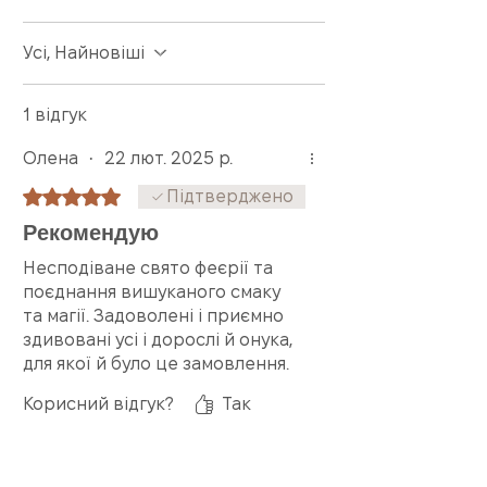
Усі, Найновіші
1 відгук
Олена
•
22 лют. 2025 р.
Оцінка: 5 із 5 зірочок.
Підтверджено
Рекомендую
Несподіване свято феєрії та
поєднання вишуканого смаку
та магії. Задоволені і приємно
здивовані усі і дорослі й онука,
для якої й було це замовлення.
Дякую. Рекомендую.
Корисний відгук?
Так