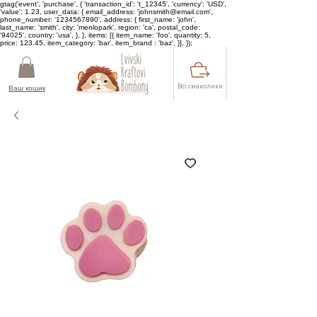
gtag('event', 'purchase', { 'transaction_id': 't_12345', 'currency': 'USD',
'value': 1.23, user_data: { email_address: 'johnsmith@email.com',
phone_number: '1234567890', address: { first_name: 'john',
last_name: 'smith', city: 'menlopark', region: 'ca', postal_code:
'94025', country: 'usa', }, }, items: [{ item_name: 'foo', quantity: 5,
price: 123.45, item_category: 'bar', item_brand : 'baz', }], });
Всі смаколики
Ваш кошик