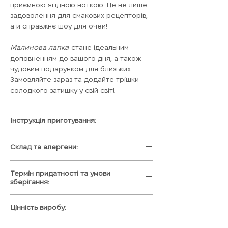
приємною ягідною ноткою. Це не лише
задоволення для смакових рецепторів,
а й справжнє шоу для очей!
Малинова лапка
стане ідеальним
доповненням до вашого дня, а також
чудовим подарунком для близьких.
Замовляйте зараз та додайте трішки
солодкого затишку у свій світ!
Інструкція приготування:
1) Помістити його в чашечку та залий
Склад та алергени:
гарячим молочком🍶
2)Спостерігай як луськає какао-планета
Корпус:
італійська біла та
😍
Термін придатності та умови
полунична шоколадна глазур
3)Гарненько перемішай🥄
зберігання:
3) Насолоджуйся 😋
Смаколики:
Маршмелоу, малиновий
Важливо.
Всі солодощі ми виготовляємо
Цінність виробу:
топінг
під замовлення, на протязі 1-2 днів. Щоб
Сублімована кава арабіка
Ви смакували найсвіжішими
Ніжний баланс смаку:
гармонія