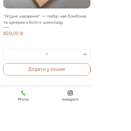
“Ягідне чаювання” — Набір чай бомбонів
Полуниця в шоколад
та цукерки з білого шоколаду
подарунковий набір,
Ціна
Ціна
829,00 ₴
1 099,00 ₴
Додати у кошик
Phone
Instagram
БЕЗКОШТОВНА
ДОСТАВКА