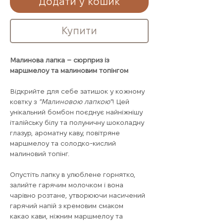
Додати у кошик
Купити
Малинова лапка – сюрприз із
маршмелоу та малиновим топінгом
Відкрийте для себе затишок у кожному
ковтку з
"Малиновою лапкою"
! Цей
унікальний бомбон поєднує найніжнішу
італійську білу та полуничну шоколадну
глазур, ароматну каву, повітряне
маршмелоу та солодко-кислий
малиновий топінг.
Опустіть лапку в улюблене горнятко,
залийте гарячим молочком і вона
чарівно розтане, утворюючи насичений
гарячий напій з кремовим смаком
какао кави, ніжним маршмелоу та