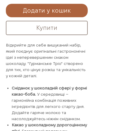
Додати у кошик
Купити
Відкрийте для себе вишуканий набір,
який поєднує оригінальні гастрономічні
ідеї з неперевершеним смаком
шоколаду. "Гурманське Тріо" створено
для тих, хто цінує розкіш та унікальність
у кожній деталі.
Сніданок у шоколадній сфері у формі
какао-боба.
У середовищі –
гармонійна комбінація поживних
інгредієнтів для легкого старту дня.
Додайте гаряче молоко та
насолоджуйтесь ніжнім сніданком.
Какао у шоколадному дорогоцінному
яйці.
Елегантний подарунок –