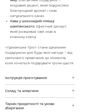
яскравий акцент, який підкреслює
благородний аромат і смак
натурального какао .
Кава у шоколадній пляшці
шампанського.
Ефектний десерт,
який розкриває свій смак в
кожному ковтці.
«Гурманське Тріо» стане ідеальним
подарунком для будь-якої нагоди – від
святкового привітання до моментів,
коли хочеться подарувати трохи щастя.
Інструкція приготування:
1) Помістити його в чашечку 300 -
Склад, та алергени:
350 мл та залий гарячим молочком🍶
2)Спостерігай як луськає какао-планета
Кава-бомбон "ДУБАЙСЬКИЙ
😍
Термін придатності та умови
ШОКОЛАДНИЙ ШАМПІНЙОН"
3)Гарненько перемішай🥄
зберігання:
Кава з маршмелом, маршмелоу, та