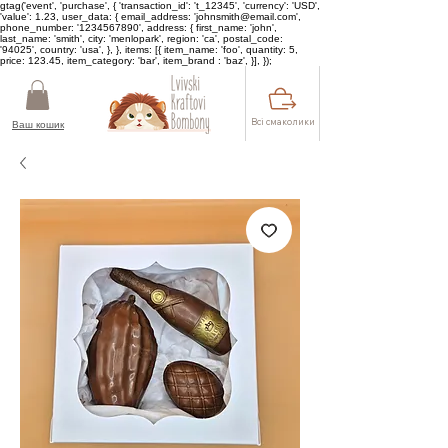
gtag('event', 'purchase', { 'transaction_id': 't_12345', 'currency': 'USD',
'value': 1.23, user_data: { email_address: 'johnsmith@email.com',
phone_number: '1234567890', address: { first_name: 'john',
last_name: 'smith', city: 'menlopark', region: 'ca', postal_code:
'94025', country: 'usa', }, }, items: [{ item_name: 'foo', quantity: 5,
price: 123.45, item_category: 'bar', item_brand : 'baz', }], });
Всі смаколики
Ваш кошик