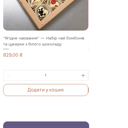
передає розкіш, тепло й увагу до
деталей.
“Ягідне чаювання” — Набір чай бомбонів
Полуниця в шоколад
та цукерки з білого шоколаду
подарунковий набір,
Ціна
Ціна
829,00 ₴
1 099,00 ₴
Додати у кошик