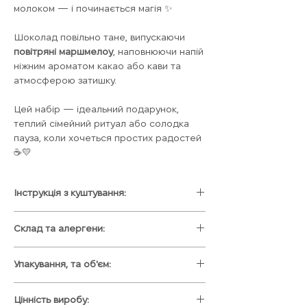
молоком — і починається магія ✨
Шоколад повільно тане, випускаючи
повітряні маршмелоу
, наповнюючи напій
ніжним ароматом какао або кави та
атмосферою затишку.
Цей набір — ідеальний подарунок,
теплий сімейний ритуал або солодка
пауза, коли хочеться простих радостей
☕💛
Інструкція з куштування:
1) Помістіть у чашечку:
Склад та алергени:
- для бомбончика 250-300 мл;
- для бомьониська 350-400 мл;
Напій:
кава / або / какао
2) Залийте гарячим молочком
Упакування, та об'єм:
Смаколики:
Маршмеллоу
3) Гарно перемішайте
Корпус:
Апельтсинова,
Біла подарункова коробка 14х14х7см з
4) Насолоджуйтесь
полунична, чорна та біла італійська
Цінність виробу:
листівкою інструкцією та крафтовим