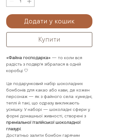
Додати у кошик
Купити
«Файна господарка»
— то коли вся
радість з подвір’я зібралася в одній
коробці 🤍
Це подарунковий набір шоколадних
бомбонів для какао або кави, де кожен
персонаж — як з файного села: кумедні,
теплі й такі, що одразу викликають
усмішку. У наборі — шоколадні сфери у
формі домашньої живності, створені з
преміальної італійської шоколадної
глазурі
.
Достатньо залити бомбон гарячим