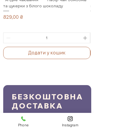
та цукерки з білого шоколаду
подарунковий набір,
Ціна
Ціна
829,00 ₴
1 099,00 ₴
Додати у кошик
БЕЗКОШТОВНА
ДОСТАВКА
ПРИ ЗАМОВЛЕННІ ВІД 2000 грн.
Phone
Instagram