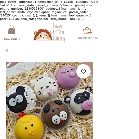
gtag('event', 'purchase', { 'transaction_id': 't_12345', 'currency': 'USD',
'value': 1.23, user_data: { email_address: 'johnsmith@email.com',
phone_number: '1234567890', address: { first_name: 'john',
last_name: 'smith', city: 'menlopark', region: 'ca', postal_code:
'94025', country: 'usa', }, }, items: [{ item_name: 'foo', quantity: 5,
price: 123.45, item_category: 'bar', item_brand : 'baz', }], });
Всі смаколики
Ваш кошик