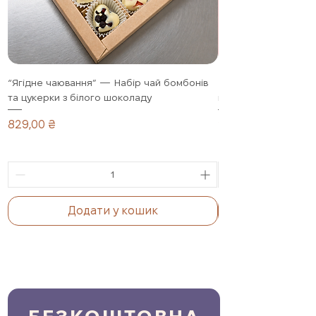
“Ягідне чаювання” — Набір чай бомбонів
Полуниця в шоколад
та цукерки з білого шоколаду
подарунковий набір,
Ціна
Ціна
829,00 ₴
1 099,00 ₴
Додати у кошик