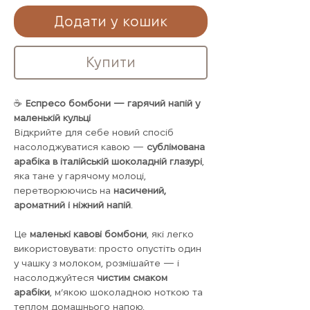
Додати у кошик
Купити
☕
Еспресо бомбони — гарячий напій у
маленькій кульці
Відкрийте для себе новий спосіб
насолоджуватися кавою —
сублімована
арабіка в італійській шоколадній глазурі
,
яка тане у гарячому молоці,
перетворюючись на
насичений,
ароматний і ніжний напій
.
Це
маленькі кавові бомбони
, які легко
використовувати: просто опустіть один
у чашку з молоком, розмішайте — і
насолоджуйтеся
чистим смаком
арабіки
, м’якою шоколадною ноткою та
теплом домашнього напою.