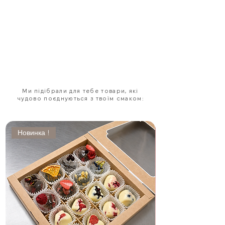
молочна шоколадна глазур.
“Кориця”
Білий шоколад, сублімована кава,
маршмелоу, кориця, шоколадна глазур.
“Карамельний попкорн”
Сублімована кава, маршмелоу,
карамельний попкорн, апельсинова
глазур, шоколадна глазур, карамельний
топінг.
Ми підібрали для тебе товари, які
чудово поєднуються з твоїм смаком:
Новинка !