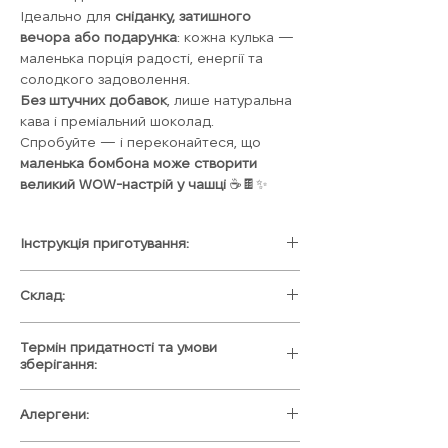
Ідеально для
сніданку, затишного
вечора або подарунка
: кожна кулька —
маленька порція радості, енергії та
солодкого задоволення.
Без штучних добавок
, лише натуральна
кава і преміальний шоколад.
Спробуйте — і переконайтеся, що
маленька бомбона може створити
великий WOW-настрій у чашці
☕🍫✨
Інструкція приготування:
1) Помістити його в чашечку 200-220 мл
Склад:
та залий гарячим молочком🍶
2)Спостерігай як луськає какао-планета
"Кава космос"
😍
Термін придатності та умови
Сублімована кава, повітряний рис в
3)Гарненько перемішай🥄
зберігання:
шоколаді, маршмелоу, чорна шоколадна
3) Насолоджуйся 😋
глазур, харчовий барвник.
Всі солодощі ми виготовляємо
під
Алергени:
"Повітряна кава"
замовлення, на протязі 1 дня, та одразу
Сублімована кава, маршмелоу,
ж відправляємо, щоб всі наші клієнти