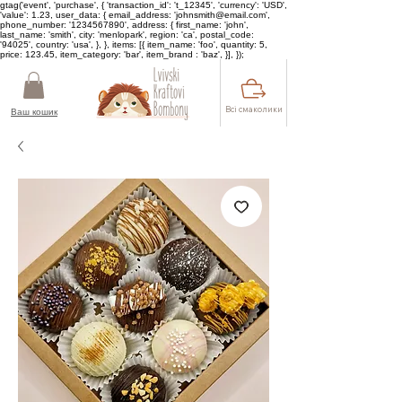
gtag('event', 'purchase', { 'transaction_id': 't_12345', 'currency': 'USD',
'value': 1.23, user_data: { email_address: 'johnsmith@email.com',
phone_number: '1234567890', address: { first_name: 'john',
last_name: 'smith', city: 'menlopark', region: 'ca', postal_code:
'94025', country: 'usa', }, }, items: [{ item_name: 'foo', quantity: 5,
price: 123.45, item_category: 'bar', item_brand : 'baz', }], });
Всі смаколики
Ваш кошик