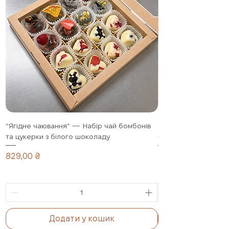
“Ягідне чаювання” — Набір чай бомбонів
Полуниця в шоколад
та цукерки з білого шоколаду
подарунковий набір,
Ціна
Ціна
829,00 ₴
1 099,00 ₴
Додати у кошик