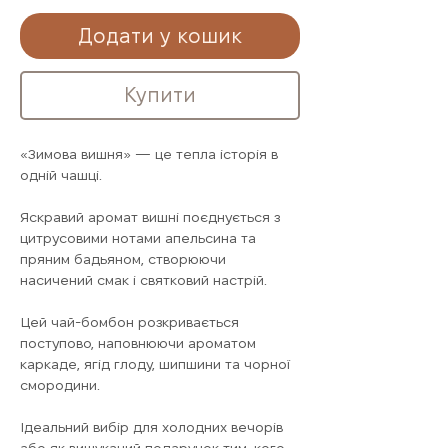
Додати у кошик
Купити
«Зимова вишня» — це тепла історія в
одній чашці.
Яскравий аромат вишні поєднується з
цитрусовими нотами апельсина та
пряним бадьяном, створюючи
насичений смак і святковий настрій.
Цей чай-бомбон розкривається
поступово, наповнюючи ароматом
каркаде, ягід глоду, шипшини та чорної
смородини.
Ідеальний вибір для холодних вечорів
або як вишуканий подарунок тим, кого