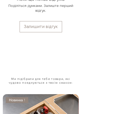
Подарунковий формат: виглядає
Поділіться думками. Залиште перший
святково, смакує вишукано —
відгук.
ідеально для зимового сезону.
Виготовлено в Україні: крафтовий
продукт, створений із турботою та
Залишити відгук
любов’ю.
Ми підібрали для тебе товари, які
чудово поєднуються з твоїм смаком:
Новинка !