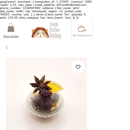
gtag('event', 'purchase', { 'transaction_id': 't_12345', 'currency': 'USD',
'value': 1.23, user_data: { email_address: 'johnsmith@email.com',
phone_number: '1234567890', address: { first_name: 'john',
last_name: 'smith', city: 'menlopark', region: 'ca', postal_code:
'94025', country: 'usa', }, }, items: [{ item_name: 'foo', quantity: 5,
price: 123.45, item_category: 'bar', item_brand : 'baz', }], });
Всі смаколики
Ваш кошик