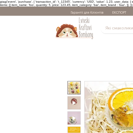
gtag('event', 'purchase', { 'transaction_id': 't_12345', 'currency': 'USD', 'value': 1.23, user_data:
items: [{ item_name: 'foo', quantity: 5, price: 123.45, item_category: 'bar', item_brand : 'baz', }], });
Гарантії для Клієнтів
ЕКСПОРТ