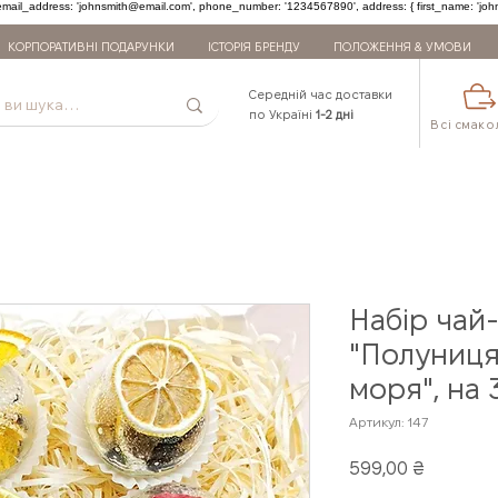
 { email_address: 'johnsmith@email.com', phone_number: '1234567890', address: { first_name: 'john', l
КОРПОРАТИВНІ ПОДАРУНКИ
ІСТОРІЯ БРЕНДУ
ПОЛОЖЕННЯ & УМОВИ
Середній час доставки
по Україні
1-2 дні
Всі смако
Набір чай
"Полуниця
моря", на 
Артикул: 147
Ціна
599,00 ₴