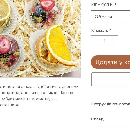
КІЛЬКІСТЬ:
*
Обрати
Кількість
*
Додати у к
рти чорного чаю з відбірними сушеними
 полуниця, апельсин та лимон. Кожна
вибух смаків та ароматів, які
Інструкція приготув
ські пляжі
Склад:
1) Помістити чай-б
2) Заливати повіл
Чай-бомбон "Острі