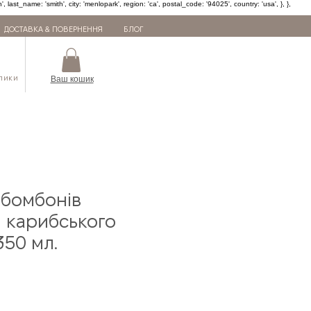
ast_name: 'smith', city: 'menlopark', region: 'ca', postal_code: '94025', country: 'usa', }, },
ДОСТАВКА & ПОВЕРНЕННЯ
БЛОГ
лики
Ваш кошик
-бомбонів
 карибського
350 мл.