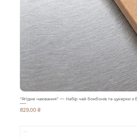
“Ягідне чаювання” — Набір чай бомбонів та цукерки з 
Ціна
829,00 ₴