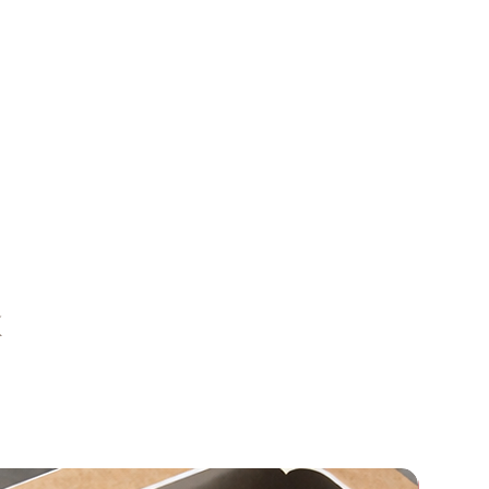
нніх подарунків
ра
в
призу
ій