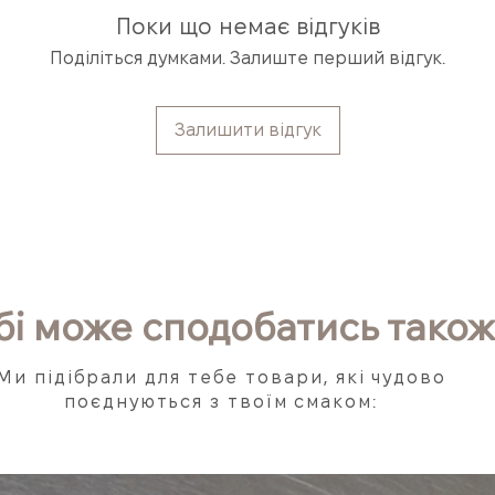
колеги
весняних та осі
Поки що немає відгуків
затишного вечо
релакс-моменті
невеликого сюр
Поділіться думками. Залиште перший відгук.
чайних церемон
Залишити відгук
бі може сподобатись також
Ми підібрали для тебе товари, які чудово
поєднуються з твоїм смаком: