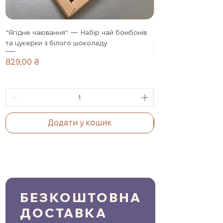
“Ягідне чаювання” — Набір чай бомбонів
Полуниця в шоколад
та цукерки з білого шоколаду
подарунковий набір,
Ціна
Ціна
829,00 ₴
1 099,00 ₴
Додати у кошик
БЕЗКОШТОВНА
ДОСТАВКА