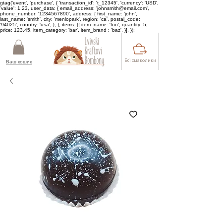
gtag('event', 'purchase', { 'transaction_id': 't_12345', 'currency': 'USD',
'value': 1.23, user_data: { email_address: 'johnsmith@email.com',
phone_number: '1234567890', address: { first_name: 'john',
last_name: 'smith', city: 'menlopark', region: 'ca', postal_code:
'94025', country: 'usa', }, }, items: [{ item_name: 'foo', quantity: 5,
price: 123.45, item_category: 'bar', item_brand : 'baz', }], });
Всі смаколики
Ваш кошик