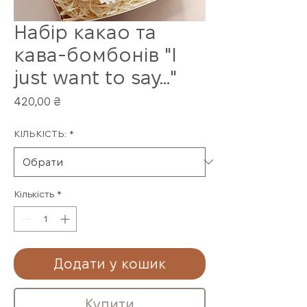
Набір какао та
кава-бомбонів "I
just want to say..."
Ціна
420,00 ₴
КІЛЬКІСТЬ:
*
Кількість
*
Додати у кошик
Купити