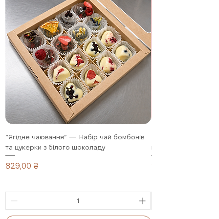
“Ягідне чаювання” — Набір чай бомбонів
Полуниця в шоколад
та цукерки з білого шоколаду
подарунковий набір,
Ціна
Ціна
829,00 ₴
1 099,00 ₴