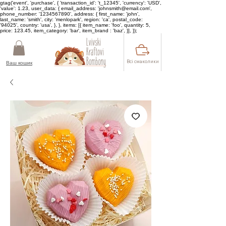
gtag('event', 'purchase', { 'transaction_id': 't_12345', 'currency': 'USD',
'value': 1.23, user_data: { email_address: 'johnsmith@email.com',
phone_number: '1234567890', address: { first_name: 'john',
last_name: 'smith', city: 'menlopark', region: 'ca', postal_code:
'94025', country: 'usa', }, }, items: [{ item_name: 'foo', quantity: 5,
price: 123.45, item_category: 'bar', item_brand : 'baz', }], });
Всі смаколики
Ваш кошик